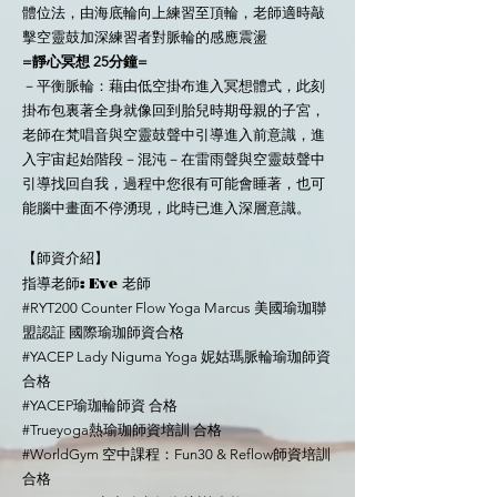
體位法，由海底輪向上練習至頂輪，老師適時敲
擊空靈鼓加深練習者對脈輪的感應震盪
=靜心冥想 25分鐘=
－平衡脈輪：藉由低空掛布進入冥想體式，此刻
掛布包裏著全身就像回到胎兒時期母親的子宮，
老師在梵唱音與空靈鼓聲中引導進入前意識，進
入宇宙起始階段－混沌－在雷雨聲與空靈鼓聲中
引導找回自我，過程中您很有可能會睡著，也可
能腦中畫面不停湧現，此時已進入深層意識。
【師資介紹】
指導老師: Eve 老師
#RYT200 Counter Flow Yoga Marcus 美國瑜珈聯
盟認証 國際瑜珈師資合格
#YACEP Lady Niguma Yoga 妮姑瑪脈輪瑜珈師資
合格
#YACEP瑜珈輪師資 合格
#Trueyoga熱瑜珈師資培訓 合格
#WorldGym 空中課程：Fun30 & Reflow師資培訓
合格