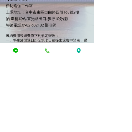
伊坊瑜伽工作室
上課地址：台中市東區自由路四段168號2樓
(台鐵精武站-東光路出口-步行10分鐘)
聯絡電話:0982-602182 鄭老師
繳納費用後退費依下列規定辦理：
一、學生於開課日起至第七日前
提出退費申請者，退
還當期開班約定繳納費用總額95
%
。
二、學生於開課日起至第三日前提出退費申請者，退
還當期開班約定繳納費用總額50%。
三、學生於開課日前一
日或前二日
提出退費申請者，
退還當期開班約定繳納費用總額10
%
。
四、學生於開課日當天提出退費申請者，費用全數不
予退還。
五、學生因感染covid-19無法到場上課者，需附隔
離通知書，於隔離天數滿次日至第三十日可補課，補
課限一般團課。
©2021 by 伊坊瑜伽工作室