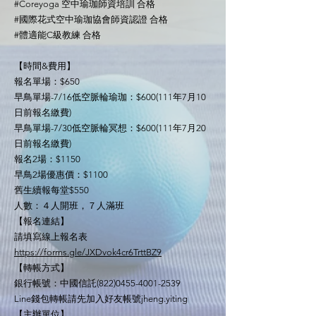
#Coreyoga 空中瑜珈師資培訓 合格
#國際花式空中瑜珈協會師資認證 合格
#體適能C級教練 合格
【時間&費用】
報名單場：$650
早鳥單場-7/16低空脈輪瑜珈：$600(111年7月10
日前報名繳費)
早鳥單場-7/30低空脈輪冥想：$600(111年7月20
日前報名繳費)
報名2場：$1150
早鳥2場優惠價：$1100
舊生續報每堂$550
人數：４人開班，７人滿班
【報名連結】
請填寫線上報名表
https://forms.gle/JXDvok4cr6TrttBZ9
【轉帳方式】
銀行帳號：中國信託(822)0455-4001-2539
Line錢包轉帳請先加入好友帳號jheng.yiting
【主辦單位】