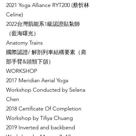
2021 Yoga Alliance RYT200 (蔡忻林
Celine)
2022台灣肌能系1級認證貼紮師
（藍海曙光）
Anatomy Trains
國際認證/ 解剖列車結構要素（肩
部手臂&頭頸下頜）
WORKSHOP
2017 Meridian Aerial Yoga
Workshop Conducted by Selena
Chen
2018 Certificate Of Completion
Workshop by Tifiya Chuang
2019 Inverted and backbend