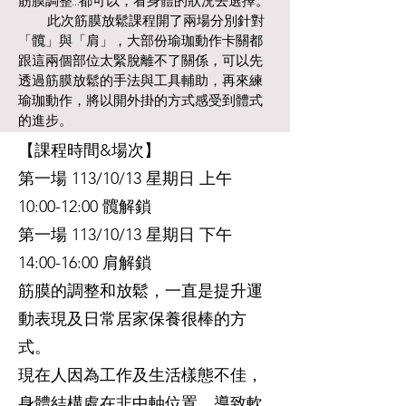
筋膜調整…都可以，看身體的狀況去選擇。
此次筋膜放鬆課程開了兩場分別針對
「髖」與「肩」，大部份瑜珈動作卡關都
跟這兩個部位太緊脫離不了關係，可以先
透過筋膜放鬆的手法與工具輔助，再來練
瑜珈動作，將以開外掛的方式感受到體式
的進步。
【課程時間&場次】
第一場 113/10/13 星期日 上午
10:00-12:00 髖解鎖
第一場 113/10/13 星期日 下午
14:00-16:00 肩解鎖
筋膜的調整和放鬆，一直是提升運
動表現及日常居家保養很棒的方
式。
現在人因為工作及生活樣態不佳，
身體結構處在非中軸位置，導致軟