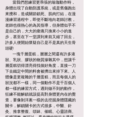
當我們想練習更乖張的瑜珈動作時，
身體出現了自動防護系統，或是舊傷跑出
來攪和，造成關節鎖死、肌肉打結，在漫
漫練習過程中，即使不斷地向老師討教，
老師也很熱心的為其指導，但身體似乎不
是自己的，大大的痠痛只換來小小的進
步，甚至在下一堂課到來前又縮了回去，
許多人便開始懷疑自己是不是真的天生骨
頭硬!
一塊千層蛋糕，層層之間還有許多液
狀、乳狀、膠狀的物質摻雜其中，想讓千
層蛋糕切得漂亮得找個好角度，直接一刀
下去鐵定中間的料會被擠出來掉下來。人
體像是更複雜的千層蛋糕，而且每個人的
狀況都不一樣，同一個動作不是千百個人
都一樣的練習方式，遇到做不到的動作，
狂練不能解鎖就該提高對身體更內在的覺
查，要像剝洋蔥一樣的去挖掘身體隱藏的
關卡，解鎖關卡的方式很多，中醫、針
灸、推拿整復、頌缽、催眠、心靈諮商、