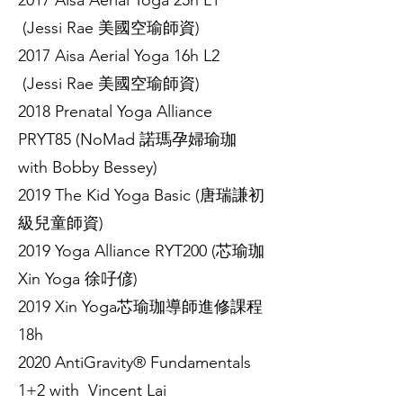
2017 Aisa Aerial Yoga 25h L1
(Jessi Rae 美國空瑜師資)
2017 Aisa Aerial Yoga 16h L2
(Jessi Rae 美國空瑜師資)
2018 Prenatal Yoga Alliance
PRYT85 (NoMad 諾瑪孕婦瑜珈
with Bobby Bessey)
2019 The Kid Yoga Basic (唐瑞謙初
級兒童師資)
2019 Yoga Alliance RYT200 (芯瑜珈
Xin Yoga 徐吇偐)
2019 Xin Yoga芯瑜珈導師進修課程
18h
2020 AntiGravity® Fundamentals
1+2 with Vincent Lai